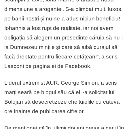
dimensiune a arogantei. S-a plimbat mult, luxos,
pe banii noștri și nu ne-a adus niciun beneficiu!
Iohannis a fost rupt de realitate, iar noi avem
obligația să alegem un președinte căruia să nu-i
ia Dumnezeu mințile și care să aibă curajul să
facă dreptate pentru fiecare cetățean!”, a scris
Lasconi pe pagina ei de Facebook.
Liderul extremist AUR, George Simion, a scris
marți seară pe blogul său că el i-a solicitat lui
Bolojan să desecretizeze cheltuielile cu câteva
ore înainte de publicarea cifrelor.
De menționat că în ultimii doi ani presa a cerut în