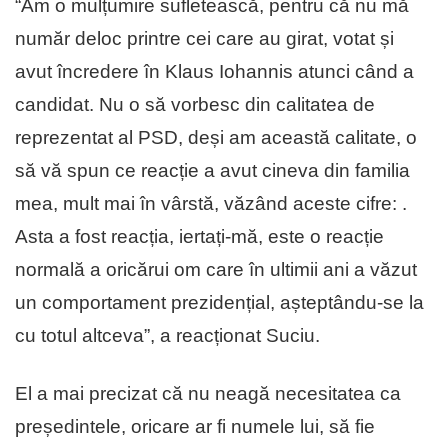
“Am o mulțumire sufletească, pentru că nu mă
număr deloc printre cei care au girat, votat și
avut încredere în Klaus Iohannis atunci când a
candidat. Nu o să vorbesc din calitatea de
reprezentat al PSD, deși am această calitate, o
să vă spun ce reacție a avut cineva din familia
mea, mult mai în vârstă, văzând aceste cifre:
.
Asta a fost reacția, iertați-mă, este o reacție
normală a oricărui om care în ultimii ani a văzut
un comportament prezidențial, așteptându-se la
cu totul altceva”, a reacționat Suciu.
El a mai precizat că nu neagă necesitatea ca
președintele, oricare ar fi numele lui, să fie