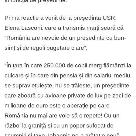
în funcția de președinte.
Prima reacție a venit de la președinta USR,
Elena Lasconi, care a transmis marți seară că
“România are nevoie de un președinte cu bun-
simț și de reguli bugetare clare”.
“În țara în care 250.000 de copii merg flămânzi la
culcare și în care din pensia și din salariul mediu
se supraviețuiește, nu se trăiește, un președinte
care zboară cu avioane private de lux pe zeci de
milioane de euro este o aberație pe care
România nu mai are voie să o repete! Cu un
război la graniță și cu un popor sufocat de
scumpiri și taxe, Iohannis ne-a arătat o nouă