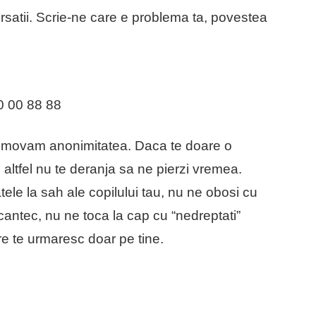
atii. Scrie-ne care e problema ta, povestea
0 00 88 88
promovam anonimitatea. Daca te doare o
altfel nu te deranja sa ne pierzi vremea.
ele la sah ale copilului tau, nu ne obosi cu
cantec, nu ne toca la cap cu “nedreptati”
re te urmaresc doar pe tine.