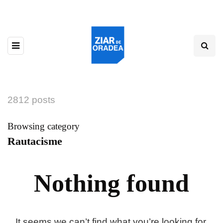
2812 posts
Browsing category
Rautacisme
Nothing found
It seems we can’t find what you’re looking for.