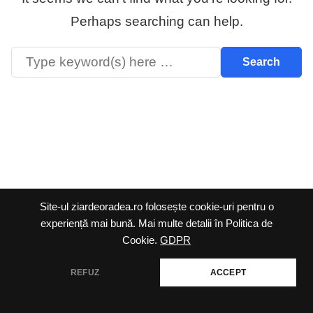
Perhaps searching can help.
Ziar de Oradea @2026 |
Site-ul ziardeoradea.ro folosește cookie-uri pentru o
Termeni și condiții
|
experiență mai bună. Mai multe detalii în Politica de
Politica cookie
|
Politica
Cookie.
GDPR
de confidențialitate
REFUZ
ACCEPT