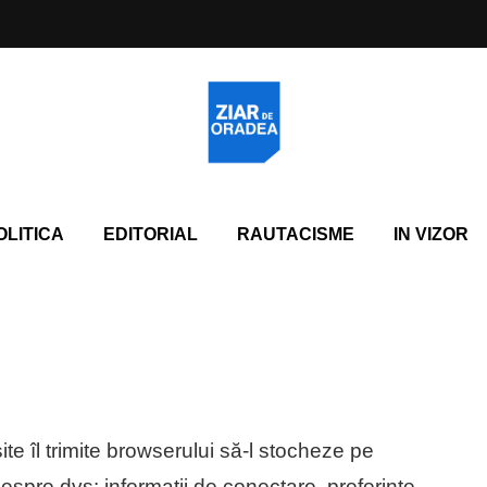
OLITICA
EDITORIAL
RAUTACISME
IN VIZOR
ite îl trimite browserului să-l stocheze pe
 despre dvs: informații de conectare, preferințe