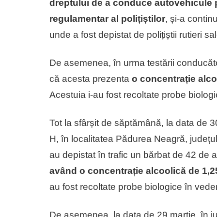
dreptului de a conduce autovehicule 
regulamentar al polițiștilor
, și-a conti
unde a fost depistat de polițiștii rutieri sa
De asemenea, în urma testării conducător
că acesta prezenta
o concentrație alcoo
Acestuia i-au fost recoltate probe biologic
Tot la sfârșit de săptămână, la data de 
H, în localitatea Pădurea Neagră, județul B
au depistat în trafic un bărbat de 42 de 
având o concentrație alcoolică de 1,25
au fost recoltate probe biologice în vedere
De asemenea, la data de 29 martie, în jur