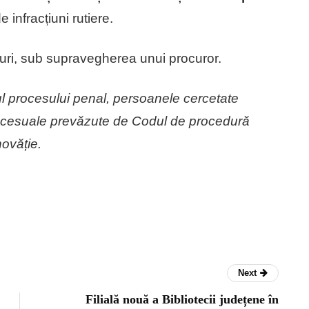
 infracțiuni rutiere.
azuri, sub supravegherea unui procuror.
l procesului penal, persoanele cercetate
procesuale prevăzute de Codul de procedură
ovăție.
Next
Filială nouă a Bibliotecii județene în