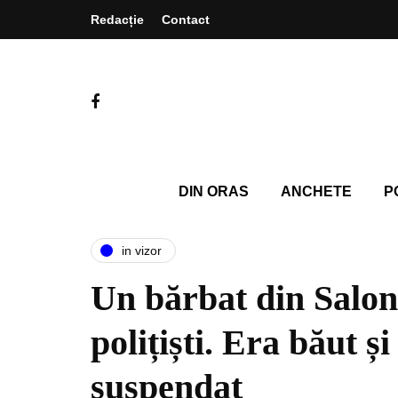
Redacție
Contact
DIN ORAS
ANCHETE
P
in vizor
Un bărbat din Salont
polițiști. Era băut ș
suspendat