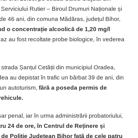
i Serviciului Rutier – Biroul Drumuri Naționale și
 de 46 ani, din comuna Mădăras, județul Bihor,
d o concentrație alcoolică de 1,20 mg/l
caz au fost recoltate probe biologice, în vederea
e strada Șanțul Cetății din municipiul Oradea,
radea au depistat în trafic un bărbat 39 de ani, din
 un autoturism,
fără a poseda permis de
vehicule.
sar penal, iar în urma administrării probatoriului,
ru 24 de ore, în Centrul de Reținere și
 de Poliție Județean Bihor
față de cele patru