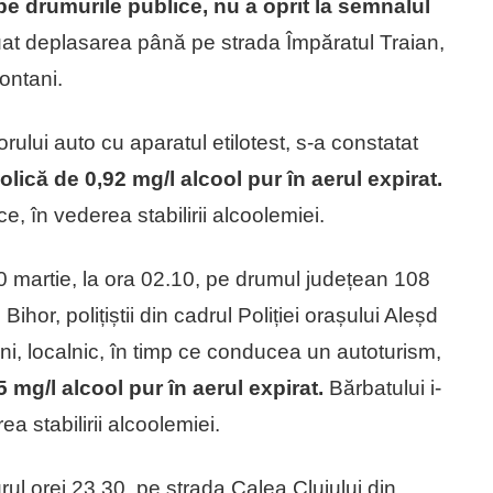
pe drumurile publice,
nu a oprit la semnalul
nuat deplasarea până pe strada Împăratul Traian,
lontani.
ului auto cu aparatul etilotest, s-a constatat
lică de 0,92 mg/l alcool pur în aerul expirat.
e, în vederea stabilirii alcoolemiei.
30 martie, la ora 02.10, pe drumul județean 108
ihor, polițiștii din cadrul Poliției orașului Aleșd
ani, localnic, în timp ce conducea un autoturism,
 mg/l alcool pur în aerul expirat.
Bărbatului i-
a stabilirii alcoolemiei.
ul orei 23.30, pe strada Calea Clujului din