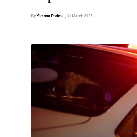
By
Simona Porime
,
31 March 2025