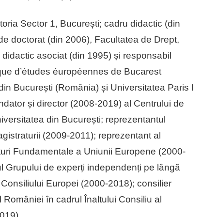
oria Sector 1, București; cadru didactic (din
de doctorat (din 2006), Facultatea de Drept,
didactic asociat (din 1995) și responsabil
ique d’études éuropéennes de Bucarest
din București (România) și Universitatea Paris I
tor și director (2008-2019) al Centrului de
 Universitatea din București; reprezentantul
Magistraturii (2009-2011); reprezentant al
pturi Fundamentale a Uniunii Europene (2000-
 Grupului de experți independenți pe lângă
 Consiliului Europei (2000-2018); consilier
 României în cadrul Înaltului Consiliu al
2019).