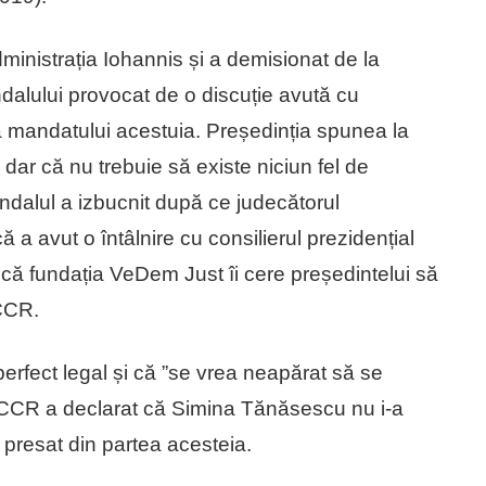
ministrația Iohannis și a demisionat de la
dalului provocat de o discuție avută cu
 mandatului acestuia. Președinția spunea la
dar că nu trebuie să existe niciun fel de
andalul a izbucnit după ce judecătorul
ă a avut o întâlnire cu consilierul prezidențial
ă fundația VeDem Just îi cere președintelui să
 CCR.
rfect legal și că ”se vrea neapărat să se
ul CCR a declarat că Simina Tănăsescu nu i-a
t presat din partea acesteia.