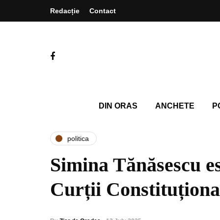
Redacție
Contact
DIN ORAS
ANCHETE
P
politica
Simina Tănăsescu es
Curții Constituționa