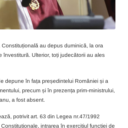
ea Constituțională au depus duminică, la ora
învestitură. Ulterior, toți judecătorii au ales
e depune în fața președintelui României și a
ntului, precum și în prezența prim-ministrului,
anu, a fost absent.
ză, potrivit art. 63 din Legea nr.47/1992
Constituționale, intrarea în exercițiul funcției de