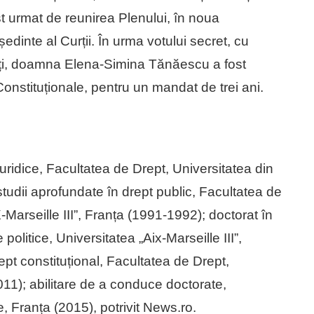
ost urmat de reunirea Plenului, în noua
dinte al Curții. În urma votului secret, cu
enți, doamna Elena-Simina Tănăescu a fost
 Constituționale, pentru un mandat de trei ani.
uridice, Facultatea de Drept, Universitatea din
udii aprofundate în drept public, Facultatea de
IX-Marseille III”, Franța (1991-1992); doctorat în
 politice, Universitatea „Aix-Marseille III”,
ept constituțional, Facultatea de Drept,
11); abilitare de a conduce doctorate,
 Franța (2015), potrivit News.ro.