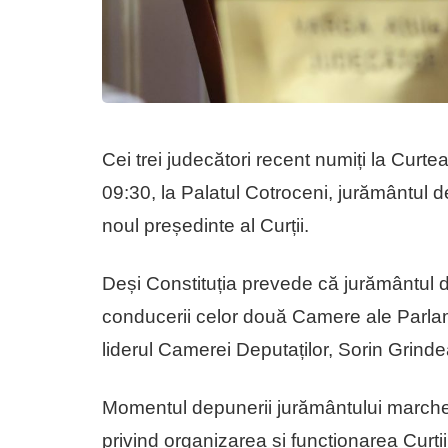
Cei trei judecători recent numiți la Curt
09:30, la Palatul Cotroceni, jurământul de 
noul președinte al Curții.
Deși Constituția prevede că jurământul d
conducerii celor două Camere ale Parlame
liderul Camerei Deputaților, Sorin Grinde
Momentul depunerii jurământului marchea
privind organizarea și funcționarea Curții 