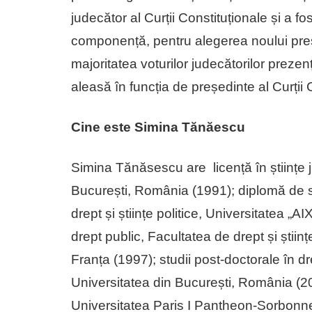
judecător al Curții Constituționale și a f
componență, pentru alegerea noului preșe
majoritatea voturilor judecătorilor prez
aleasă în funcția de președinte al Curții
Cine este Simina Tănăescu
Simina Tănăsescu are licență în științe j
București, România (1991); diplomă de st
drept și științe politice, Universitatea „A
drept public, Facultatea de drept și științe
Franța (1997); studii post-doctorale în dr
Universitatea din București, România (20
Universitatea Paris I Pantheon-Sorbonne,