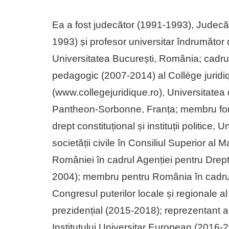
Ea a fost judecător (1991-1993), Judecăt
1993) și profesor universitar îndrumător 
Universitatea București, România; cadru 
pedagogic (2007-2014) al Collège jurid
(www.collegejuridique.ro), Universitatea 
Pantheon-Sorbonne, Franța; membru fonda
drept constituțional și instituții politice,
societății civile în Consiliul Superior al 
României în cadrul Agenției pentru Dre
2004); membru pentru România în cadrul
Congresul puterilor locale și regionale al
prezidențial (2015-2018); reprezentant al
Institutului Universitar European (2016-