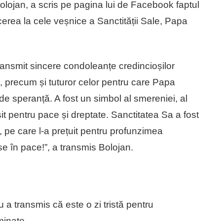
Bolojan, a scris pe pagina lui de Facebook faptul
ecerea la cele veșnice a Sanctității Sale, Papa
ransmit sincere condoleanțe credincioșilor
e, precum și tuturor celor pentru care Papa
ă de speranță. A fost un simbol al smereniei, al
t pentru pace și dreptate. Sanctitatea Sa a fost
, pe care l-a prețuit pentru profunzimea
se în pace!”, a transmis Bolojan.
 a transmis că este o zi tristă pentru
minate.