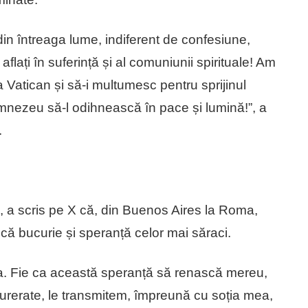
n întreaga lume, indiferent de confesiune,
aflați în suferință și al comuniunii spirituale! Am
 la Vatican și să-i multumesc pentru sprijinul
Dumnezeu să-l odihnească în pace și lumină!”, a
.
 a scris pe X că, din Buenos Aires la Roma,
că bucurie și speranță celor mai săraci.
ra. Fie ca această speranță să renască mereu,
îndurerate, le transmitem, împreună cu soția mea,