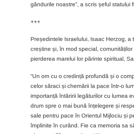
gândurile noastre”, a scris șeful statului 
+++
Președintele Israelului, Isaac Herzog, a
creștine și, în mod special, comunităților
pierderea marelui lor părinte spiritual, 
“Un om cu o credință profundă și o compas
celor săraci și chemării la pace într-o l
importanță întăririi legăturilor cu lumea e
drum spre o mai bună înțelegere și respe
sale pentru pace în Orientul Mijlociu și pe
împlinite în curând. Fie ca memoria sa s