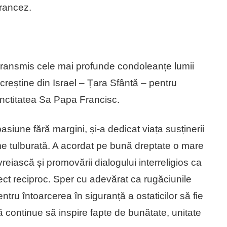
francez.
 transmis cele mai profunde condoleanțe lumii
 creștine din Israel – Țara Sfântă – pentru
Sanctitatea Sa Papa Francisc.
iune fără margini, și-a dedicat viața susținerii
ume tulburată. A acordat pe bună dreptate o mare
vreiască și promovării dialogului interreligios ca
ct reciproc. Sper cu adevărat ca rugăciunile
ntru întoarcerea în siguranță a ostaticilor să fie
ă continue să inspire fapte de bunătate, unitate