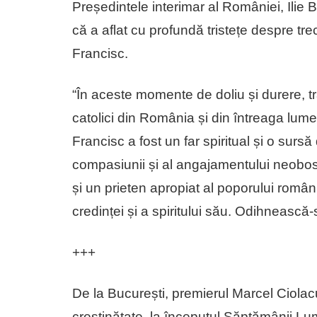
Președintele interimar al României, Ilie 
că a aflat cu profundă tristețe despre tr
Francisc.
“În aceste momente de doliu și durere, t
catolici din România și din întreaga lum
Francisc a fost un far spiritual și o surs
compasiunii și al angajamentului neobosi
și un prieten apropiat al poporului român
credinței și a spiritului său. Odihnească-
+++
De la București, premierul Marcel Ciolacu
creștinătate, la începutul Săptămânii Lu