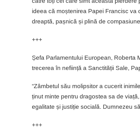
către toți cei care simt această pierdere
ideea că moștenirea Papei Francisc va c
dreaptă, pașnică și plină de compasiune
+++
Șefa Parlamentului European, Roberta Me
trecerea în neființă a Sanctității Sale, P
“Zâmbetul său molipsitor a cucerit inimi
ținut minte pentru dragostea sa de viaț
egalitate și justiție socială. Dumnezeu 
+++