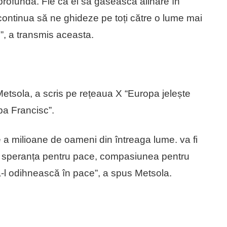
 profundă. Fie ca ei să găsească alinare în
ontinua să ne ghideze pe toți către o lume mai
”, a transmis aceasta.
tsola, a scris pe rețeaua X “Europa jelește
apa Francisc”.
le a milioane de oameni din întreaga lume.
va fi
ă, speranța pentru pace, compasiunea pentru
să-l odihnească în pace”, a spus Metsola.