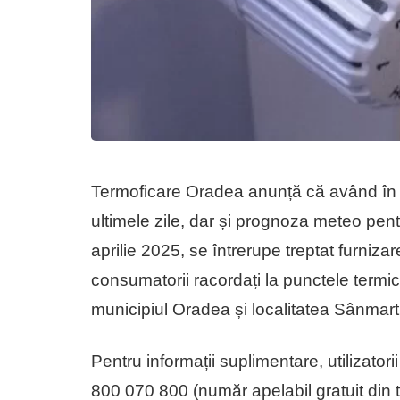
Termoficare Oradea anunță că având în v
ultimele zile, dar și prognoza meteo pen
aprilie 2025, se întrerupe treptat furniza
consumatorii racordați la punctele termi
municipiul Oradea și localitatea Sânmart
Pentru informații suplimentare, utilizato
800 070 800 (număr apelabil gratuit din t