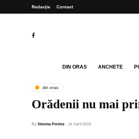
Redacție
Contact
DIN ORAS
ANCHETE
P
din oras
Orădenii nu mai pr
By
Simona Porime
,
16 April 2025