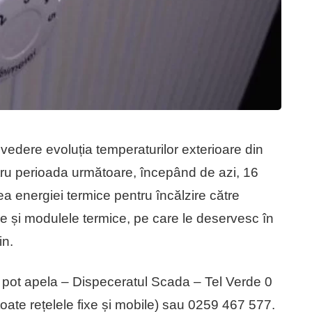
edere evoluția temperaturilor exterioare din
tru perioada următoare, începând de azi, 16
rea energiei termice pentru încălzire către
ce și modulele termice, pe care le deservesc în
in.
rii pot apela – Dispeceratul Scada – Tel Verde 0
oate rețelele fixe și mobile) sau 0259 467 577.