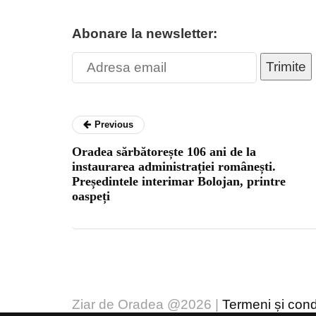
Abonare la newsletter:
Trimite
Previous
Oradea sărbătorește 106 ani de la
instaurarea administrației românești.
Președintele interimar Bolojan, printre
oaspeți
Ziar de Oradea @2026 |
Termeni și condi