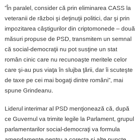
”În paralel, consider că prin eliminarea CASS la
veteranii de război şi deţinuţii politici, dar şi prin
impozitarea câştigurilor din criptomonede – două
măsuri propuse de PSD, transmitem un semnal
că social-democraţii nu pot susţine un stat
român cinic care nu recunoaşte meritele celor
care şi-au pus viaţa în slujba ţării, dar îi scuteşte
de taxe pe cei mai bogaţi dintre români”, mai
spune Grindeanu.
Liderul interimar al PSD menţionează că, după
ce Guvernul va trimite legile la Parlament, grupul
parlamentarilor social-democraţi va formula
amendamente pentru a corecta şi alte puncte.