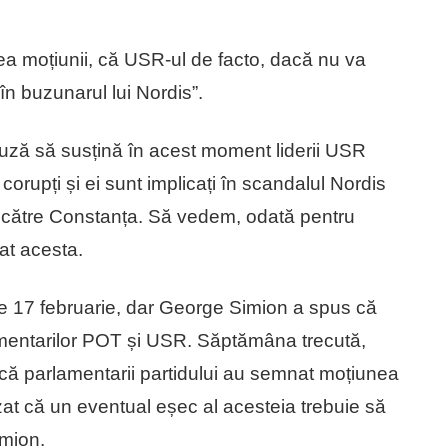
a moțiunii, că USR-ul de facto, dacă nu va
în buzunarul lui Nordis”.
uză să susțină în acest moment liderii USR
corupți și ei sunt implicați în scandalul Nordis
uit către Constanța. Să vedem, odată pentru
at acesta.
e 17 februarie, dar George Simion a spus că
amentarilor POT și USR. Săptămâna trecută,
 că parlamentarii partidului au semnat moțiunea
zat că un eventual eșec al acesteia trebuie să
imion.