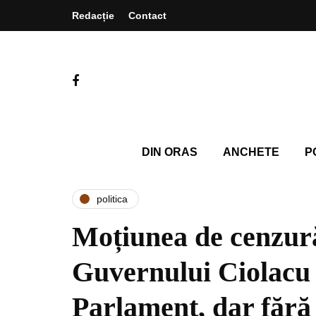
Redacție
Contact
DIN ORAS
ANCHETE
P
politica
Moțiunea de cenzur
Guvernului Ciolacu 2
Parlament, dar fără