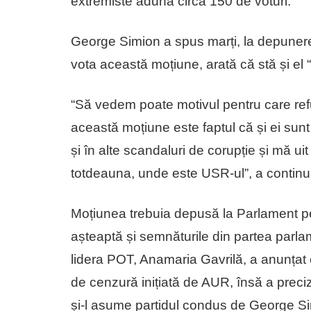
extremiste adună circa 150 de voturi.
George Simion a spus marți, la depunere
vota această moțiune, arată că stă și el “
“Să vedem poate motivul pentru care ref
această moțiune este faptul că și ei sunt 
și în alte scandaluri de corupție și mă 
totdeauna, unde este USR-ul”, a continu
Moțiunea trebuia depusă la Parlament p
așteaptă și semnăturile din partea parl
lidera POT, Anamaria Gavrilă, a anunțat
de cenzură inițiată de AUR, însă a preci
și-l asume partidul condus de George S