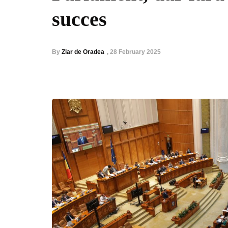
succes
By
Ziar de Oradea
,
28 February 2025