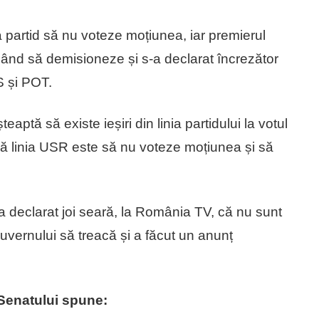
 partid să nu voteze moțiunea, iar premierul
gând să demisioneze și s-a declarat încrezător
S și POT.
aptă să existe ieșiri din linia partidului la votul
ă linia USR este să nu voteze moțiunea și să
a declarat joi seară, la România TV, că nu sunt
vernului să treacă și a făcut un anunț
Senatului spune: