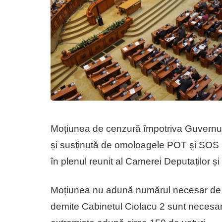
Moțiunea de cenzură împotriva Guvernului
și susținută de omoloagele POT și SOS int
în plenul reunit al Camerei Deputaților și
Moțiunea nu adună numărul necesar de v
demite Cabinetul Ciolacu 2 sunt necesare