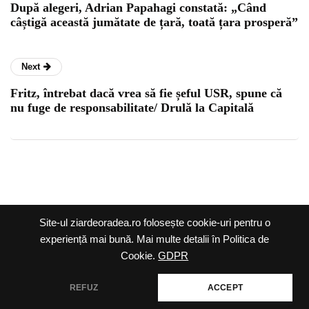
După alegeri, Adrian Papahagi constată: „Când
câștigă această jumătate de țară, toată țara prosperă”
Next
Fritz, întrebat dacă vrea să fie șeful USR, spune că
nu fuge de responsabilitate/ Drulă la Capitală
Ziar de Oradea @2026 |
Site-ul ziardeoradea.ro folosește cookie-uri pentru o
Termeni și condiții
|
experiență mai bună. Mai multe detalii în Politica de
Cookie.
GDPR
Politica cookie
|
Politica
de confidențialitate
REFUZ
ACCEPT