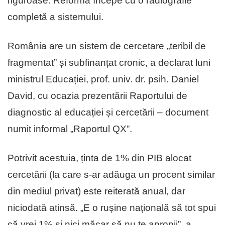
riguroase. Reforma începe cu o radiografie
completă a sistemului.
România are un sistem de cercetare „teribil de
fragmentat” și subfinanțat cronic, a declarat luni
ministrul Educației, prof. univ. dr. psih. Daniel
David, cu ocazia prezentării Raportului de
diagnostic al educației și cercetării – document
numit informal „Raportul QX”.
Potrivit acestuia, ținta de 1% din PIB alocat
cercetării (la care s-ar adăuga un procent similar
din mediul privat) este reiterată anual, dar
niciodată atinsă. „E o rușine națională să tot spui
că vrei 1% și nici măcar să nu te apropii”, a