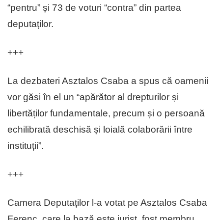
“pentru” și 73 de voturi “contra” din partea
deputaților.
+++
La dezbateri Asztalos Csaba a spus că oamenii
vor găsi în el un “apărător al drepturilor și
libertăților fundamentale, precum și o persoană
echilibrată deschisă și loială colaborării între
instituții”.
+++
Camera Deputaților l-a votat pe Asztalos Csaba
Ferenc, care la bază este jurist, fost membru