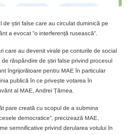
l de știri false care au circulat duminică pe
vânt a evocat ”o interferență rusească”.
ri care au devenit virale pe conturile de social
de răspândire de știri false privind procesul
nt îngrijorătoare pentru MAE în particular
ia publică în ce privește votarea în
cuvânt al MAE, Andrei Țărnea.
cât pare creată cu scopul de a submina
 procesele democratice”, precizează MAE,
e semnificative privind derularea votului în