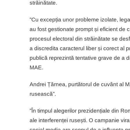
străinătate.
”Cu excepția unor probleme izolate, lega
au fost gestionate prompt și eficient de
procesul electoral din străinătate se des
a discredita caracterul liber și corect a
publică reprezintă tentative grave de a d
MAE.
Andrei Țărnea, purtătorul de cuvânt al M
rusească”.
”În timpul alegerilor prezidențiale din 
ale interferenței rusești. O campanie vira
social media are scopul de a influența pr