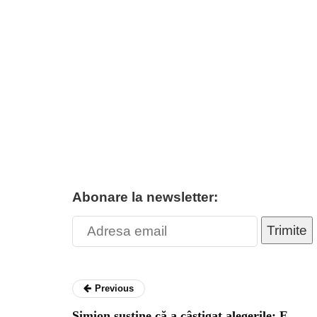
Abonare la newsletter:
Trimite
Previous
Simion susține că a câștigat alegerile: E