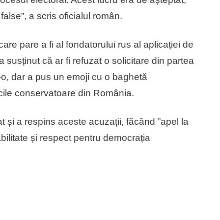
 false”, a scris oficialul român.
e pare a fi al fondatorului rus al aplicației de
usținut că ar fi refuzat o solicitare din partea
t-o, dar a pus un emoji cu o baghetă
ocile conservatoare din România.
t și a respins aceste acuzații, făcând ”apel la
litate și respect pentru democrația