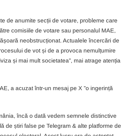
te de anumite secții de votare, probleme care
 către comisiile de votare sau personalul MAE,
fășoară neobstrucționat. Actualele încercări de
l procesului de vot și de a provoca nemulțumire
iviza și mai mult societatea”, mai atrage atenția
AE, a acuzat într-un mesaj pe X ”o ingerință
România, încă o dată vedem semnele distinctive
lă de știri false pe Telegram & alte platforme de
ocesul electoral. Acest lucru era de așteptat,