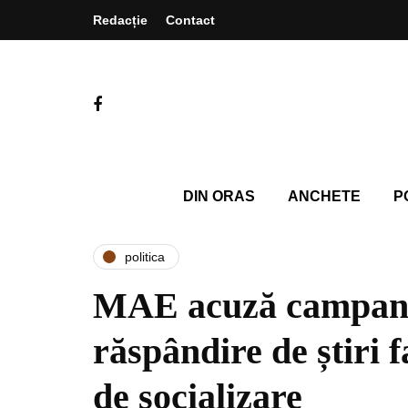
Redacție
Contact
DIN ORAS
ANCHETE
P
politica
MAE acuză campanii
răspândire de știri f
de socializare