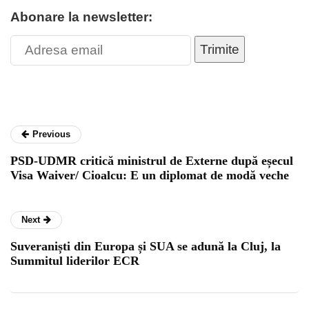
Abonare la newsletter:
Trimite
Previous
PSD-UDMR critică ministrul de Externe după eșecul
Visa Waiver/ Cioalcu: E un diplomat de modă veche
Next
Suveraniști din Europa și SUA se adună la Cluj, la
Summitul liderilor ECR