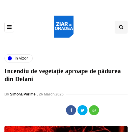
in vizor
Incendiu de vegetație aproape de pădurea
din Delani
By
Simona Porime
,
26 March 2025