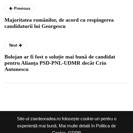
Previous
Majoritatea românilor, de acord cu respingerea
candidaturii lui Georgescu
Next
Bolojan ar fi fost o soluție mai bună de candidat
pentru Alianța PSD-PNL-UDMR decât Crin
Antonescu
Ziar de Oradea @2026 |
Site-ul ziardeoradea.ro folosește cookie-uri pentru o
Termeni și condiții
|
experiență mai bună. Mai multe detalii în Politica de