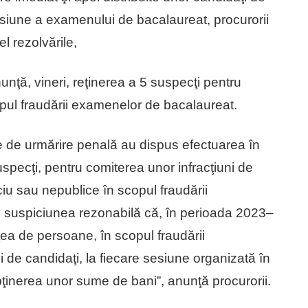
esiune a examenului de bacalaureat, procurorii
l rezolvările,
nţă, vineri, reţinerea a 5 suspecţi pentru
opul fraudării examenelor de bacalaureat.
e de urmărire penală au dispus efectuarea în
uspecţi, pentru comiterea unor infracţiuni de
ciu sau nepublice în scopul fraudării
 suspiciunea rezonabilă că, în perioada 2023–
ţea de persoane, în scopul fraudării
de candidaţi, la fiecare sesiune organizată în
ţinerea unor sume de bani”, anunţă procurorii.