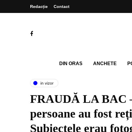
Redacție
Contact
DIN ORAS
ANCHETE
P
in vizor
FRAUDĂ LA BAC –
persoane au fost reț
Subiectele erau foto