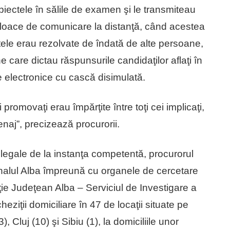
ubiectele în sălile de examen şi le transmiteau
jloace de comunicare la distanţă, când acestea
tele erau rezolvate de îndată de alte persoane,
 care dictau răspunsurile candidaţilor aflaţi în
e electronice cu cască disimulată.
promovaţi erau împărţite între toţi cei implicaţi,
enaj”, precizează procurorii.
or legale de la instanţa competentă, procurorul
unalul Alba împreună cu organele de cercetare
ţie Judeţean Alba – Serviciul de Investigare a
eziţii domiciliare în 47 de locaţii situate pe
), Cluj (10) şi Sibiu (1), la domiciliile unor