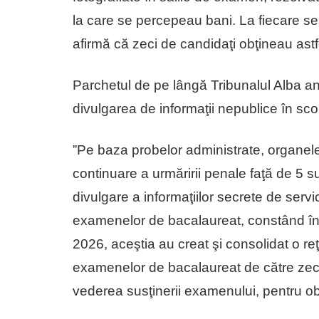
la care se percepeau bani. La fiecare s
afirmă că zeci de candidaţi obţineau astfe
Parchetul de pe lângă Tribunalul Alba anu
divulgarea de informaţii nepublice în sc
”Pe baza probelor administrate, organel
continuare a urmăririi penale faţă de 5 s
divulgare a informaţiilor secrete de servi
examenelor de bacalaureat, constând în
2026, aceştia au creat şi consolidat o re
examenelor de bacalaureat de către zeci 
vederea susţinerii examenului, pentru ob