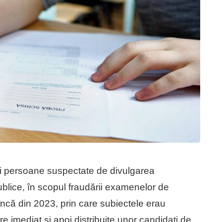
nci persoane suspectate de divulgarea
ublice, în scopul fraudării examenelor de
 încă din 2023, prin care subiectele erau
re imediat şi apoi distribuite unor candidaţi de