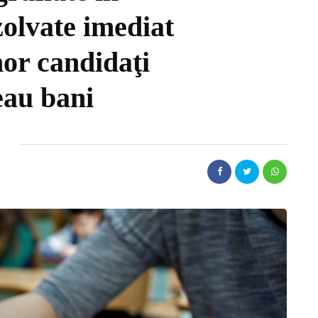
zolvate imediat
nor candidaţi
eau bani