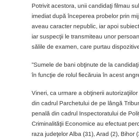
Potrivit acestora, unii candidaţi filmau s
imediat după începerea probelor prin mi
aveau caracter nepublic, iar apoi subiec
iar suspecţii le transmiteau unor persoane
sălile de examen, care purtau dispozitiv
”Sumele de bani obţinute de la candidaţii 
în funcţie de rolul fiecăruia în acest angr
Vineri, ca urmare a obţinerii autorizaţiil
din cadrul Parchetului de pe lângă Trib
penală din cadrul Inspectoratului de Poli
Criminalităţii Economice au efectuat perch
raza judeţelor Alba (31), Arad (2), Bihor (3