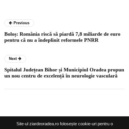
Previous
Boloș: România riscă să piardă 7,8 miliarde de euro
pentru că nu a îndeplinit reformele PNRR
Next
Spitalul Județean Bihor și Municipiul Oradea propun
un nou centru de excelență în neurologie vasculară
Ziar de Oradea @2026 |
Site-ul ziardeoradea.ro folosește cookie-uri pentru o