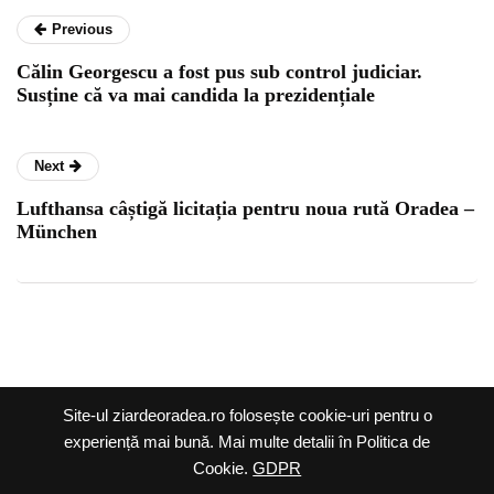
Previous
Călin Georgescu a fost pus sub control judiciar.
Susține că va mai candida la prezidențiale
Next
Lufthansa câștigă licitația pentru noua rută Oradea –
München
Ziar de Oradea @2026 |
Site-ul ziardeoradea.ro folosește cookie-uri pentru o
Termeni și condiții
|
experiență mai bună. Mai multe detalii în Politica de
Cookie.
GDPR
Politica cookie
|
Politica