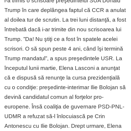
i-a trimis o scrisoare preşedintelui SUA Donald
Trump în care deplângea faptul că CCR a anulat
al doilea tur de scrutin. La trei luni distanţă, a fost
întrebată dacă i-ar trimite din nou scrisoarea lui
Trump. ”Da! Nu ştiţi ce a fost în spatele acelei
scrisori. O să spun peste 4 ani, când îşi termină
Trump mandatul”, a spus preşedintele USR. La
începutul lunii martie, Elena Lasconi a anunţat
că e dispusă să renunţe la cursa prezidenţială
cu o condiţie: preşedinte-interimar Ilie Bolojan să
devină candidatul comun al forţelor pro-
europene. Însă coaliţia de guvernare PSD-PNL-
UDMR a refuzat să-l înlocuiască pe Crin
Antonescu cu Ilie Bolojan. Drept urmare, Elena