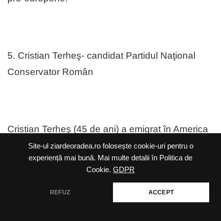
5. Cristian Terheş- candidat Partidul Naţional
Conservator Român
Cristian Terheş (45 de ani) a emigrat în America
în anul 2002, după terminarea Seminarului
Site-ul ziardeoradea.ro folosește cookie-uri pentru o
experiență mai bună. Mai multe detalii în Politica de
teologic din Oradea. În SUA, a fost preot al
Cookie.
GDPR
comunităţii greco-catolice într-un oraş din statul
REFUZ
ACCEPT
California. S-a remarcat în spaţiul public în vara
anului 2012, la referendumul de suspendare a