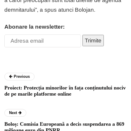
a căror preocupări sunt total diferite de agenda
demnitarului”, a spus atunci Bolojan.
Abonare la newsletter:
Trimite
Previous
Proiect: Protecția minorilor în fața conținutului nociv
de pe marile platforme online
Next
Boloș: Comisia Europeană a decis suspendarea a 869
milioane euro din PNRR