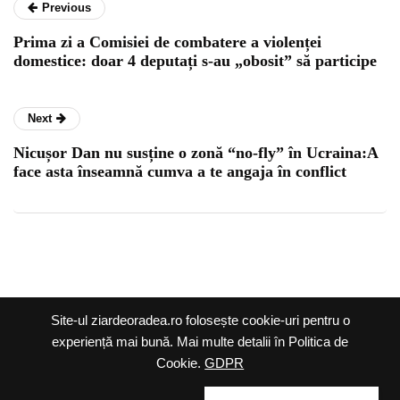
Previous
Prima zi a Comisiei de combatere a violenței
domestice: doar 4 deputați s-au „obosit” să participe
Next
Nicușor Dan nu susține o zonă “no-fly” în Ucraina:A
face asta înseamnă cumva a te angaja în conflict
Ziar de Oradea @2026 |
Site-ul ziardeoradea.ro folosește cookie-uri pentru o
Termeni și condiții
|
experiență mai bună. Mai multe detalii în Politica de
Cookie.
GDPR
Politica cookie
|
Politica
de confidențialitate