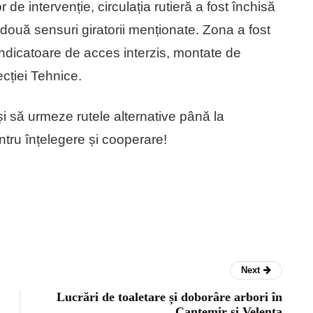
 de intervenție, circulația rutieră a fost închisă
 două sensuri giratorii menționate. Zona a fost
ndicatoare de acces interzis, montate de
ecției Tehnice.
i să urmeze rutele alternative până la
entru înțelegere și cooperare!
Next
Lucrări de toaletare și doborâre arbori în
Cantemir și Velența