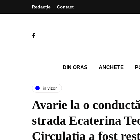
Redacție
Contact
DIN ORAS
ANCHETE
P
in vizor
Avarie la o conductă
strada Ecaterina Te
Circulația a fost res