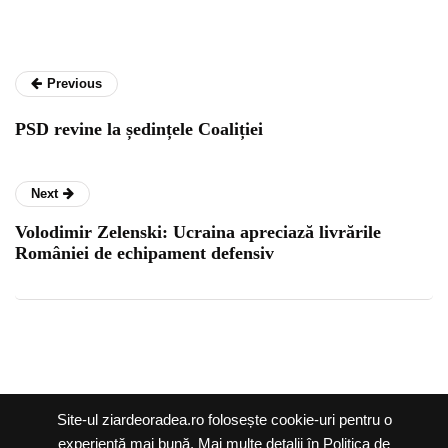
Previous
PSD revine la ședințele Coaliției
Next
Volodimir Zelenski: Ucraina apreciază livrările
României de echipament defensiv
Ziar de Oradea @2026 |
Site-ul ziardeoradea.ro folosește cookie-uri pentru o
Termeni și condiții
|
experiență mai bună. Mai multe detalii în Politica de