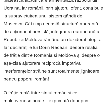
plătească facturi care alimentează războiul din
Ucraina, iar românii, prin ajutorul oferit, contribuie
la supraviețuirea unui sistem gândit de
Moscova. Cât timp această structură aberantă
de acționariat persistă, integrarea europeană a
Republicii Moldova rămâne un deziderat utopic.
Iar declarațiile lui Dorin Recean, despre relația
de frăție dintre România și Moldova și despre o
așa-zisă ajutorare reciprocă împotriva
interferențelor străine sunt totalmente jignitoare
pentru poporul român!
O frăție reală între statul român și cel
moldovenesc poate fi exprimată doar prin