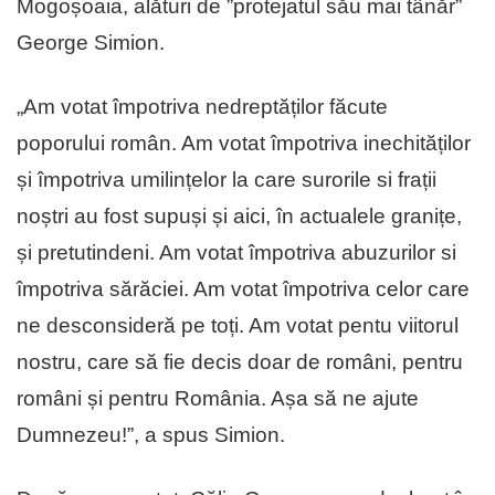
Mogoșoaia, alături de ”protejatul său mai tânăr”
George Simion.
„Am votat împotriva nedreptăților făcute
poporului român. Am votat împotriva inechităților
și împotriva umilințelor la care surorile si frații
noștri au fost supuși și aici, în actualele granițe,
și pretutindeni. Am votat împotriva abuzurilor si
împotriva sărăciei. Am votat împotriva celor care
ne desconsideră pe toți. Am votat pentu viitorul
nostru, care să fie decis doar de români, pentru
români și pentru România. Așa să ne ajute
Dumnezeu!”, a spus Simion.