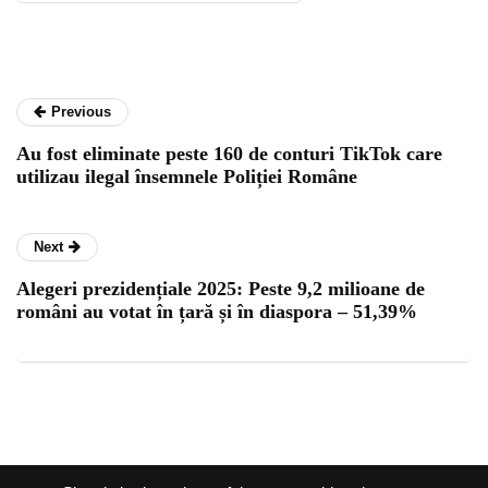
Previous
Au fost eliminate peste 160 de conturi TikTok care
utilizau ilegal însemnele Poliției Române
Next
Alegeri prezidențiale 2025: Peste 9,2 milioane de
români au votat în țară și în diaspora – 51,39%
Ziar de Oradea @2026 |