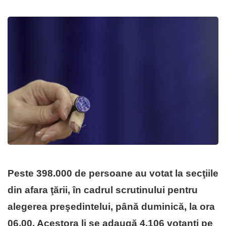
Peste 398.000 de persoane au votat la secţiile
din afara ţării, în cadrul scrutinului pentru
alegerea preşedintelui, până duminică, la ora
06.00. Acestora li se adaugă 4.106 votanţi pe