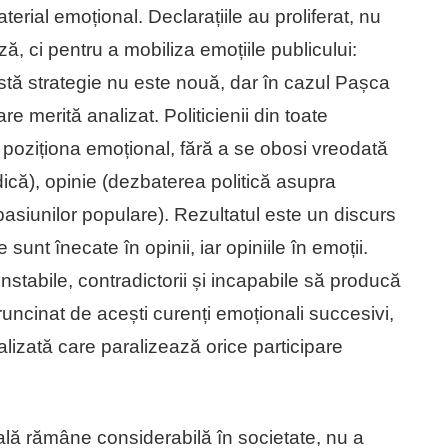
erial emoțional. Declarațiile au proliferat, nu
ză, ci pentru a mobiliza emoțiile publicului:
astă strategie nu este nouă, dar în cazul Pașca
re merită analizat. Politicienii din toate
se poziționa emoțional, fără a se obosi vreodată
idică), opinie (dezbaterea politică asupra
a pasiunilor populare). Rezultatul este un discurs
e sunt înecate în opinii, iar opiniile în emoții.
 instabile, contradictorii și incapabile să producă
uncinat de acești curenți emoționali succesivi,
izată care paralizează orice participare
orală rămâne considerabilă în societate, nu a