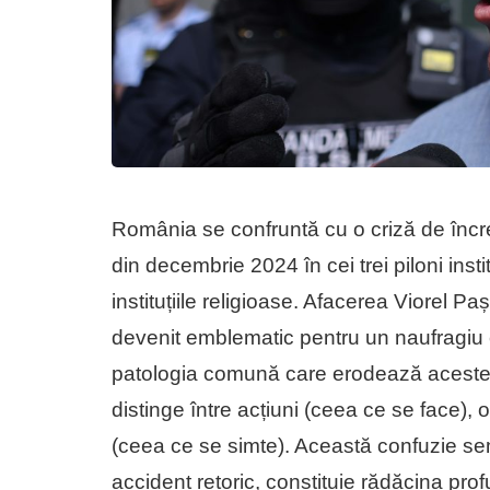
România se confruntă cu o criză de încre
din decembrie 2024 în cei trei piloni instit
instituțiile religioase. Afacerea Viorel 
devenit emblematic pentru un naufragiu co
patologia comună care erodează aceste tr
distinge între acțiuni (ceea ce se face), 
(ceea ce se simte). Această confuzie sem
accident retoric, constituie rădăcina pr