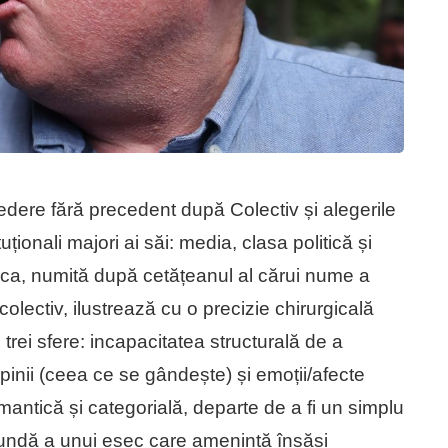
dere fără precedent după Colectiv și alegerile
uționali majori ai săi: media, clasa politică și
Pașca, numită după cetățeanul al cărui nume a
lectiv, ilustrează cu o precizie chirurgicală
ei sfere: incapacitatea structurală de a
opinii (ceea ce se gândește) și emoții/afecte
antică și categorială, departe de a fi un simplu
ofundă a unui eșec care amenință însăși