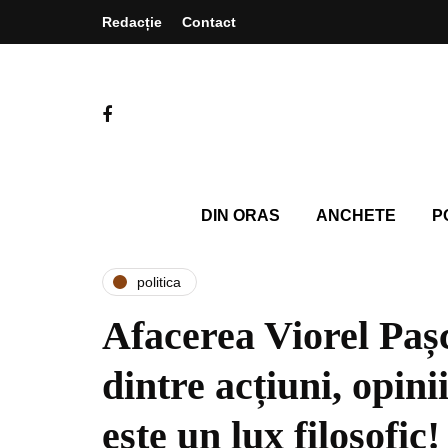
Redacție
Contact
DIN ORAS
ANCHETE
P
politica
Afacerea Viorel Pașc
dintre acțiuni, opini
este un lux filosofic!