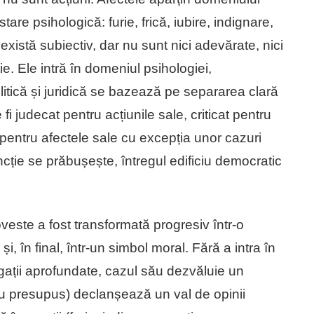
tare psihologică: furie, frică, iubire, indignare,
există subiectiv, dar nu sunt nici adevărate, nici
ie. Ele intră în domeniul psihologiei,
politică și juridică se bazează pe separarea clară
fi judecat pentru acțiunile sale, criticat pentru
cat pentru afectele sale cu excepția unor cazuri
cție se prăbușește, întregul edificiu democratic
veste a fost transformată progresiv într-o
i, în final, într-un simbol moral. Fără a intra în
tigații aprofundate, cazul său dezvăluie un
au presupus) declanșează un val de opinii