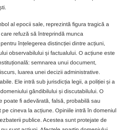
ti.
ol al epocii sale, reprezintă figura tragică a
m care refuză să întreprindă munca
ntru înțelegerea distincției dintre acțiuni,
ului observabilului și factualului. O acțiune este
instituțională: semnarea unui document,
iscurs, luarea unei decizii administrative.
bile. Ele intră sub jurisdicția legii, a poliției și a
 domeniului gândibilului și discutabilului. O
 poate fi adevărată, falsă, probabilă sau
 pe cineva la acțiune. Opiniile intră în domeniul
l dezbaterii publice. Acestea sunt protejate de
nu sunt acțiuni. Afectele aparțin domeniului