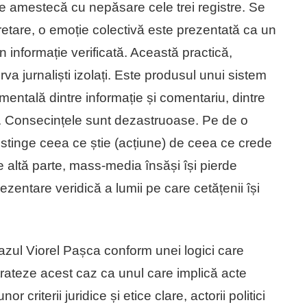
ile amestecă cu nepăsare cele trei registre. Se
retare, o emoție colectivă este prezentată ca un
n informație verificată. Această practică,
va jurnaliști izolați. Este produsul unui sistem
entală dintre informație și comentariu, dintre
ie. Consecințele sunt dezastruoase. Pe de o
distinge ceea ce știe (acțiune) de ceea ce crede
 altă parte, mass-media însăși își pierde
rezentare veridică a lumii pe care cetățenii își
azul Viorel Pașca conform unei logici care
 trateze acest caz ca unul care implică acte
 criterii juridice și etice clare, actorii politici