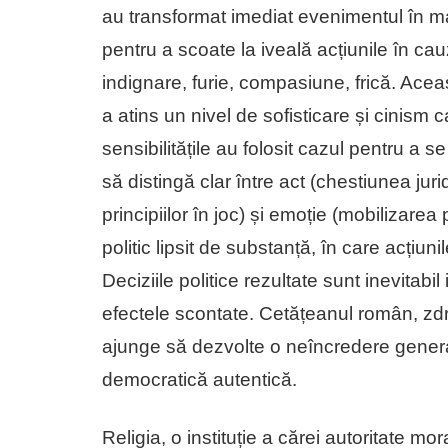
au transformat imediat evenimentul în mat
pentru a scoate la iveală acțiunile în cau
indignare, furie, compasiune, frică. Ace
a atins un nivel de sofisticare și cinism ca
sensibilitățile au folosit cazul pentru a 
să distingă clar între act (chestiunea jur
principiilor în joc) și emoție (mobilizare
politic lipsit de substanță, în care acțiunil
Deciziile politice rezultate sunt inevitabil
efectele scontate. Cetățeanul român, zdr
ajunge să dezvolte o neîncredere general
democratică autentică.
Religia, o instituție a cărei autoritate m