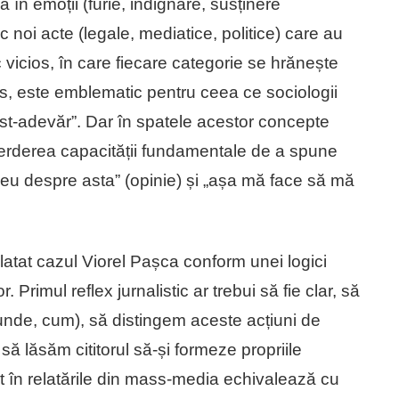
 în emoții (furie, indignare, susținere
 noi acte (legale, mediatice, politice) care au
rc vicios, în care fiecare categorie se hrănește
s, este emblematic pentru ceea ce sociologii
t-adevăr”. Dar în spatele acestor concepte
pierderea capacității fundamentale de a spune
d eu despre asta” (opinie) și „așa mă face să mă
latat cazul Viorel Pașca conform unei logici
. Primul reflex jurnalistic ar trebui să fie clar, să
 unde, cum), să distingem aceste acțiuni de
i să lăsăm cititorul să-și formeze propriile
t în relatările din mass-media echivalează cu