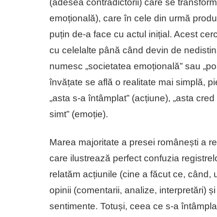
(adesea contradictorii) care se transformă
emoțională), care în cele din urmă produc
puțin de-a face cu actul inițial. Acest ce
cu celelalte până când devin de nedistin
numesc „societatea emoțională” sau „pos
învățate se află o realitate mai simplă, 
„asta s-a întâmplat” (acțiune), „asta cre
simt” (emoție).
Marea majoritate a presei românești a re
care ilustrează perfect confuzia registrelor
relatăm acțiunile (cine a făcut ce, când,
opinii (comentarii, analize, interpretări) ș
sentimente. Totuși, ceea ce s-a întâmpla