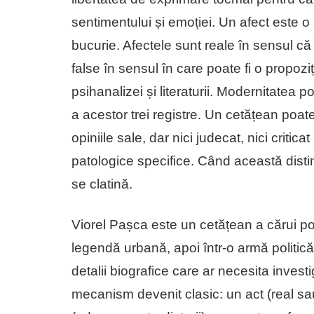
sentimentului și emoției. Un afect este o s
bucurie. Afectele sunt reale în sensul că 
false în sensul în care poate fi o propoziț
psihanalizei și literaturii. Modernitatea 
a acestor trei registre. Un cetățean poate 
opiniile sale, dar nici judecat, nici criti
patologice specifice. Când această distin
se clatină.
Viorel Pașca este un cetățean a cărui po
legendă urbană, apoi într-o armă politică ș
detalii biografice care ar necesita inves
mecanism devenit clasic: un act (real s