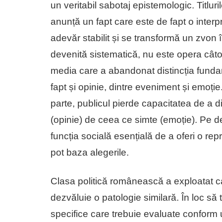
un veritabil sabotaj epistemologic. Titlur
anunță un fapt care este de fapt o interp
adevăr stabilit și se transformă un zvon î
devenită sistematică, nu este opera câtor
media care a abandonat distincția fundam
fapt și opinie, dintre eveniment și emoț
parte, publicul pierde capacitatea de a 
(opinie) de ceea ce simte (emoție). Pe de
funcția socială esențială de a oferi o rep
pot baza alegerile.
Clasa politică românească a exploatat c
dezvăluie o patologie similară. În loc să
specifice care trebuie evaluate conform unor