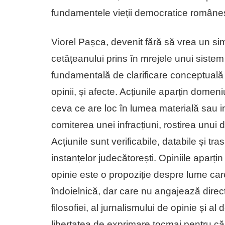
fundamentele vieții democratice româneș
Viorel Pașca, devenit fără să vrea un simb
cetățeanului prins în mrejele unui siste
fundamentală de clarificare conceptuală pe
opinii, și afecte. Acțiunile aparțin domeni
ceva ce are loc în lumea materială sau 
comiterea unei infracțiuni, rostirea unui d
Acțiunile sunt verificabile, databile și trasa
instanțelor judecătorești. Opiniile aparțin
opinie este o propoziție despre lume care
îndoielnică, dar care nu angajează direct
filosofiei, al jurnalismului de opinie și a
libertatea de exprimare tocmai pentru că 