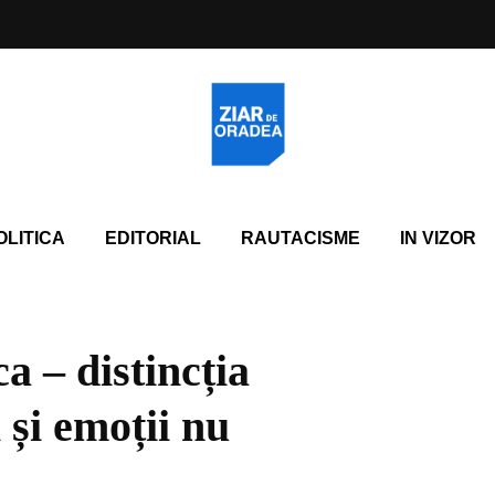
OLITICA
EDITORIAL
RAUTACISME
IN VIZOR
a – distincția
i și emoții nu