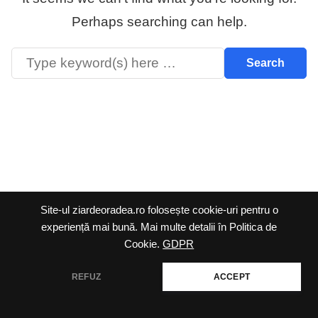
Perhaps searching can help.
Ziar de Oradea @2026 |
Site-ul ziardeoradea.ro folosește cookie-uri pentru o
Termeni și condiții
|
experiență mai bună. Mai multe detalii în Politica de
Politica cookie
|
Politica
Cookie.
GDPR
de confidențialitate
REFUZ
ACCEPT