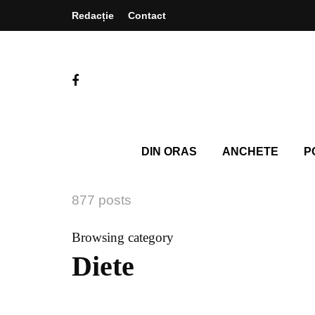
Redacție
Contact
DIN ORAS
ANCHETE
P
877 posts
Browsing category
Diete